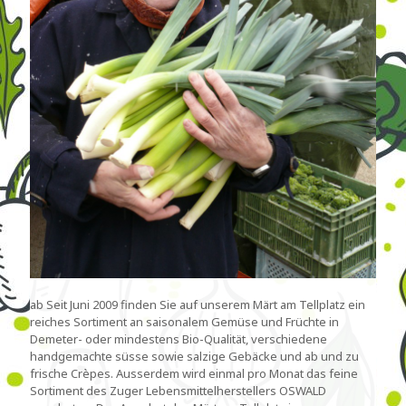
ab Seit Juni 2009 finden Sie auf unserem Märt am Tellplatz ein
reiches Sortiment an saisonalem Gemüse und Früchte in
Demeter- oder mindestens Bio-Qualität, verschiedene
handgemachte süsse sowie salzige Gebäcke und ab und zu
frische Crèpes. Ausserdem wird einmal pro Monat das feine
Sortiment des Zuger Lebensmittelherstellers OSWALD